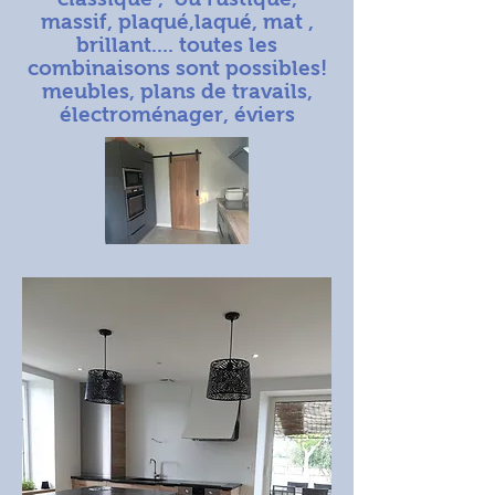
massif, plaqué,laqué, mat ,
brillant.... toutes les
combinaisons sont possibles!
meubles, plans de travails,
électroménager, éviers